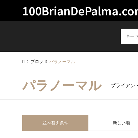
100BrianDePalma.c
ブログ
パラノーマル
パラノーマル
ブライアン
並べ替え条件
新しい順